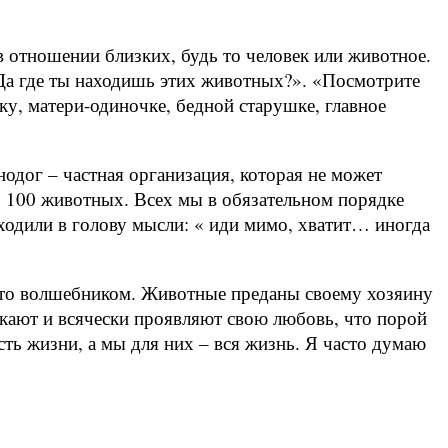
 в отношении близких, будь то человек или животное.
Да где ты находишь этих животных?». «Посмотрите
ку, матери-одиночке, бедной старушке, главное
одог – частная организация, которая не может
о 100 животных. Всех мы в обязательном порядке
иходили в голову мысли: « иди мимо, хватит… иногда
м-то волшебником. Животные преданы своему хозяину
ыкают и всячески проявляют свою любовь, что порой
сть жизни, а мы для них – вся жизнь. Я часто думаю