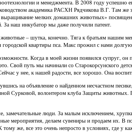
зоотехнологии и менеджмента. В 2008 году успешно его
ководством академика РАСХН Рядчикова В.Г. Там же з
е выращивание мелких домашних животных» посвящен
. За наш инкубатор мы даже получили патент.
животные – шутка, конечно. Тяга к братьям нашим ме
 городской квартиры пса. Макс прожил с нами долгую 
озможности. Когда в моей жизни появился супруг, он 
 это. Свой путь мы начинали со Старокорсунского дет
ейчас у нее, к нашей радости, все хорошо. Она воспи
вшись на объявление о найденном несчастном песике, 
ериной Сурковой, волонтером клуба Защиты животных. 
е, замечательные люди. За малым исключением, хрупк
ые мероприятия, делаем сувениры и продаем их. В п
К тому же, все это очень непросто в условиях, где у ка